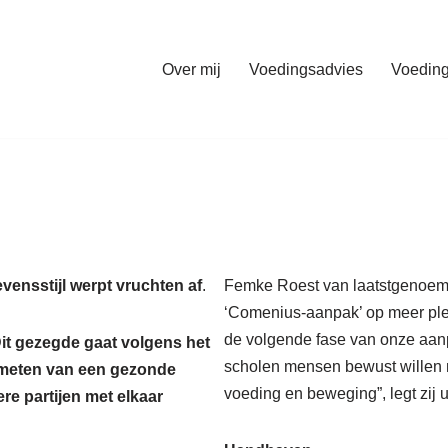
Over mij
Voedingsadvies
Voeding
ensstijl werpt vruchten af
.
Femke Roest van laatstgenoemd
‘Comenius-aanpak’ op meer ple
de volgende fase van onze aan
it gezegde gaat volgens het
scholen mensen bewust willen 
nmeten van een gezonde
voeding en beweging”, legt zij u
ere partijen met elkaar