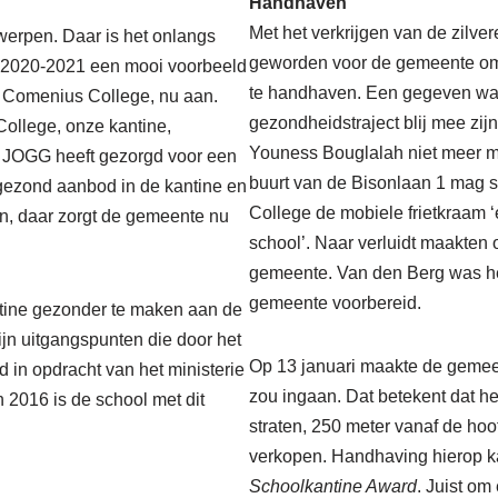
Handhaven
Met het verkrijgen van de zilve
 werpen. Daar is het onlangs
geworden voor de gemeente om 
l 2020-2021 een mooi voorbeeld
te handhaven. Een gegeven waar
et Comenius College, nu aan.
gezondheidstraject blij mee zijn
ollege, onze kantine,
Youness Bouglalah niet meer me
n JOGG heeft gezorgd voor een
buurt van de Bisonlaan 1 mag s
 gezond aanbod in de kantine en
College de mobiele frietkraam ‘
en, daar zorgt de gemeente nu
school’. Naar verluidt maakten 
gemeente. Van den Berg was het
gemeente voorbereid.
tine gezonder te maken aan de
ijn uitgangspunten die door het
Op 13 januari maakte de gemeen
 in opdracht van het ministerie
zou ingaan. Dat betekent dat he
 2016 is de school met dit
straten, 250 meter vanaf de hoo
verkopen. Handhaving hierop ka
Schoolkantine Award
. Juist om