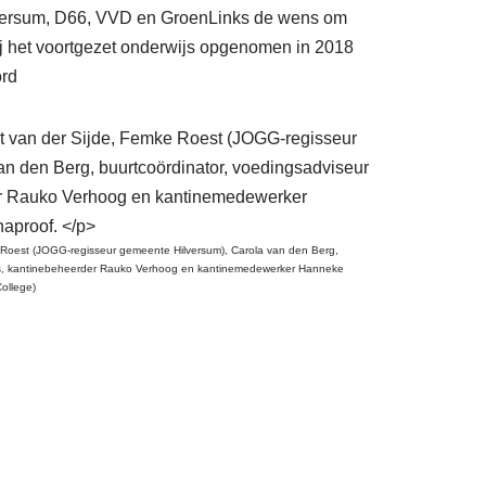
lversum, D66, VVD en GroenLinks de wens om
bij het voortgezet onderwijs opgenomen in 2018
ord
e Roest (JOGG-regisseur gemeente Hilversum), Carola van den Berg,
rs, kantinebeheerder Rauko Verhoog en kantinemedewerker Hanneke
ollege)