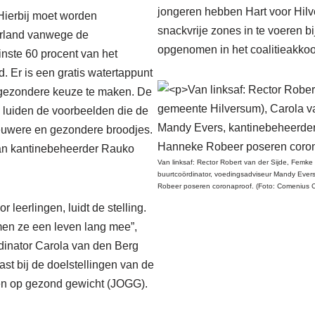
jongeren hebben Hart voor Hi
 Hierbij moet worden
snackvrije zones in te voeren 
erland vanwege de
opgenomen in het coalitieakko
nste 60 procent van het
 Er is een gratis watertappunt
n gezondere keuze te maken. De
 luiden de voorbeelden die de
ieuwere en gezondere broodjes.
 van kantinebeheerder Rauko
Van linksaf: Rector Robert van der Sijde, Femk
buurtcoördinator, voedingsadviseur Mandy Eve
Robeer poseren coronaproof. (Foto: Comenius C
 leerlingen, luidt de stelling.
en ze een leven lang mee”,
dinator Carola van den Berg
ast bij de doelstellingen van de
en op gezond gewicht (JOGG).